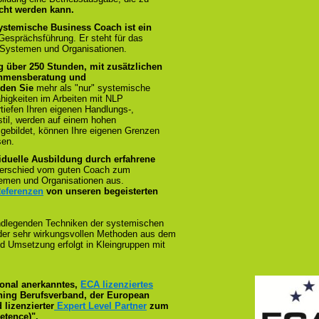
cht werden kann.
ystemische Business Coach ist ein
 Gesprächsführung. Er steht für das
 Systemen und Organisationen.
g über 250 Stunden, mit zusätzlichen
ehmensberatung und
rden Sie
mehr als "nur" systemische
higkeiten im Arbeiten mit NLP
rtiefen Ihren eigenen Handlungs-,
til, werden auf einem hohen
sgebildet, können Ihre eigenen Grenzen
sen.
iduelle Ausbildung durch erfahrene
terschied vom guten Coach zum
emen und Organisationen aus.
Referenzen
von unseren begeisterten
ndlegenden Techniken der systemischen
n der sehr wirkungsvollen Methoden aus dem
d Umsetzung erfolgt in Kleingruppen mit
tional anerkanntes,
ECA lizenziertes
ching Berufsverband, der European
 lizenzierter
Expert Level Partner
zum
tence)".