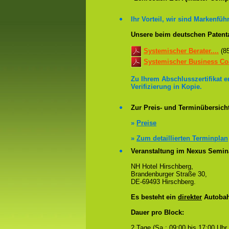
Ihr Vorteil, wir sind Markenführ
Unsere beim deutschen Patent
Systemischer Berater....
(8
Systemischer Business Coa
Zu Ihrem Abschlusszertifikat 
Verifizierung in Kopie.
Zur Preis- und Terminübersicht
»
Preise
»
Zum detaillierten Terminplan
Veranstaltung im Nexus Semin
NH Hotel Hirschberg,
Brandenburger Straße 30,
DE-69493 Hirschberg.
Es besteht ein
direkter
Autobah
Dauer pro Block:
2 Tage (Sa.: 09:00 bis 17:00 Uhr.