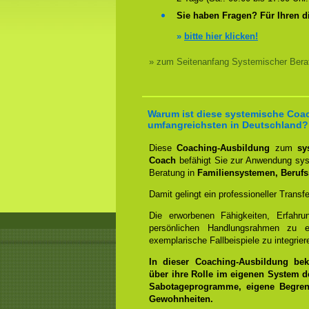
Sie haben Fragen? Für Ihren d
»
bitte hier klicken!
» zum Seitenanfang Systemischer Bera
Warum ist diese systemische Coac
umfangreichsten in Deutschland?
Diese
Coaching-Ausbildung
zum
sy
Coach
befähigt Sie zur Anwendung syst
Beratung in
Familiensystemen, Beruf
Damit gelingt ein professioneller Transf
Die erworbenen Fähigkeiten, Erfahr
persönlichen Handlungsrahmen zu e
exemplarische Fallbeispiele zu integrier
In dieser Coaching-Ausbildung bek
über ihre Rolle im eigenen System d
Sabotageprogramme, eigene Begrenz
Gewohnheiten.