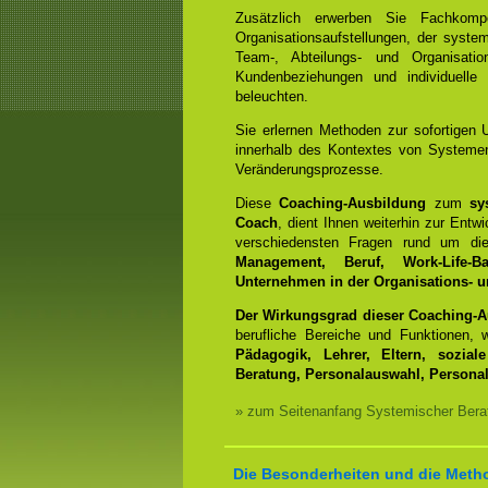
Zusätzlich erwerben Sie Fachko
Organisationsaufstellungen, der syst
Team-, Abteilungs- und Organisation
Kundenbeziehungen und individuelle
beleuchten.
Sie erlernen Methoden zur sofortigen 
innerhalb des Kontextes von Systemen
Veränderungsprozesse.
Diese
Coaching-Ausbildung
zum
sy
Coach
, dient Ihnen weiterhin zur Entwi
verschiedensten Fragen rund um 
Management, Beruf, Work-Life-
Unternehmen in der Organisations- 
Der Wirkungsgrad dieser Coaching-
berufliche Bereiche und Funktionen,
Pädagogik, Lehrer, Eltern, sozial
Beratung, Personalauswahl, Personal
» zum Seitenanfang Systemischer Bera
Die Besonderheiten und die Metho