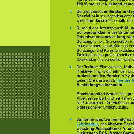
100 % steuerlich geltend gema
Der systemische Berater und s
Spezialist
in lösungsorientierter
wirksame Handeln innerhalb von
Durch diese Intensivausbildun
Schwerpunkten in der Untern
Organisationsentwicklung, we
Beratung lernen: Sie erwerben Fä
Interventionen, entwerfen und ve
Beratungs- und Kommunikationss
Trainingsniveau professionell au
überwinden und persönlich wach
Der Trainer:
Eine gezielte,
indiv
Praktiker
macht oftmals den Un
professionellen Berater
in Syst
Lesen Sie dazu auch
hier die 
Ausbildungsteilnehmern.
Praxisorientiert
werden alle gru
Arbeit präsentiert und mit Teile
NLP kombiniert. Die Einübung un
professioneller Unterstützung.
Weiterhin sind wir ein interna
Lehrinstitut
, des ältesten Coa
Coaching Association e. V. und
"Lehrcoach ECA (Master Compe