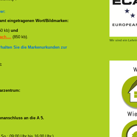
er:
amt eingetragenen Wort/Bildmarken:
50 kb)
und
ch....
(850 kb).
Wir sind ein Lehr
erhalten Sie die Markenurkunden zur
:
arzentrum:
nanschluss an die A 5.
 So.: 09:00 Uhr bis 16:00 Uhr.)