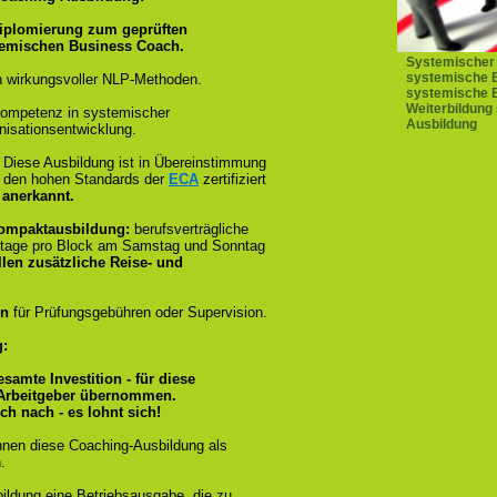
iplomierung zum geprüften
temischen Business Coach.
Systemischer 
systemische B
 wirkungsvoller NLP-Methoden.
systemische B
Weiterbildung
ompetenz in systemischer
Ausbildung
isationsentwicklung.
:
Diese Ausbildung ist in Übereinstimmung
und den hohen Standards der
ECA
zertifiziert
 anerkannt.
Kompaktausbildung:
berufsverträgliche
stage pro Block am Samstag und Sonntag
llen zusätzliche Reise- und
en
für Prüfungsgebühren oder Supervision.
g:
esamte Investition - für diese
 Arbeitgeber übernommen.
ch nach - es lohnt sich!
nnen diese Coaching-Ausbildung als
.
bildung eine Betriebsausgabe, die zu