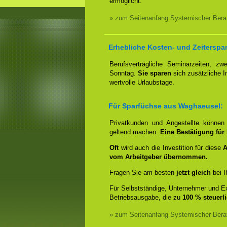
ermöglicht.
» zum Seitenanfang Systemischer Bera
Erhebliche Kosten- und Zeiterspa
Berufsverträgliche Seminarzeiten, 
Sonntag.
Sie sparen
sich zusätzliche 
wertvolle Urlaubstage.
Für Sparfüchse aus Waghaeusel:
Privatkunden und Angestellte könne
geltend machen.
Eine Bestätigung für 
Oft
wird auch die Investition für diese
A
vom Arbeitgeber übernommen.
Fragen Sie am besten
jetzt gleich
bei I
Für Selbstständige, Unternehmer und Ex
Betriebsausgabe, die zu
100 % steuerl
» zum Seitenanfang Systemischer Bera