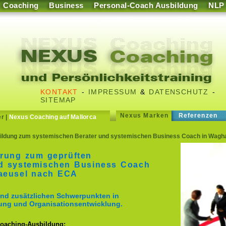
Coaching
Business
Personal-Coach Ausbildung
NLP
KONTAKT
-
IMPRESSUM
&
DATENSCHUTZ
-
SITEMAP
Nexus Marken
Referenzen
er
|
Nexus Coaching auf Mallorca
ildung zum systemischen Berater und systemischen Business Coach in Wagh
rung zum geprüften
nd systemischen Business Coach
haeusel nach ECA
nd zusätzlichen Schwerpunkten in
ung und Organisationsentwicklung.
Coaching-Ausbildung: