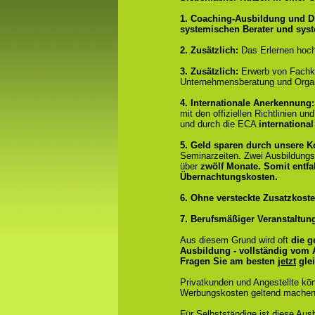
1. Coaching-Ausbildung und D
systemischen Berater und sys
2. Zusätzlich:
Das Erlernen hoch
3. Zusätzlich:
Erwerb von Fachk
Unternehmensberatung und Organ
4.
Internationale Anerkennung
mit den offiziellen Richtlinien 
und durch die ECA
international
5. Geld sparen durch unsere 
Seminarzeiten. Zwei Ausbildung
über
zwölf Monate.
Somit entfa
Übernachtungskosten.
6. Ohne versteckte Zusatzkost
7. Berufsmäßiger Veranstaltun
Aus diesem Grund wird oft
die g
Ausbildung - vollständig vom
Fragen Sie am besten
jetzt
glei
Privatkunden und Angestellte kö
Werbungskosten geltend machen
Für Selbstständige ist diese Aus