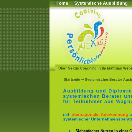
Home
Systemische Ausbildung
Über Nexus Coaching
|
Vita Matthias Web
Startseite
⇒ Systemischer Berater Ausb
Ausbildung und Diplomie
systemischen Berater u
für Teilnehmer aus Wag
mit
internationaler Anerkennung
u
systemischer Unternehmensberat
Siebenfacher Nutzen in einer 