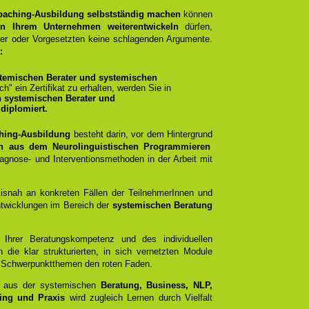
Coaching-Ausbildung selbstständig machen
können
in Ihrem Unternehmen weiterentwickeln
dürfen,
ber oder Vorgesetzten keine schlagenden Argumente.
:
temischen Berater und systemischen
ich" ein Zertifikat zu erhalten, werden Sie in
n systemischen Berater und
diplomiert.
hing-Ausbildung
besteht darin, vor dem Hintergrund
n aus dem Neurolinguistischen Programmieren
gnose- und Interventionsmethoden in der Arbeit mit
xisnah an konkreten Fällen der TeilnehmerInnen und
ntwicklungen im Bereich der
systemischen Beratung
t Ihrer Beratungskompetenz und des individuellen
 die klar strukturierten, in sich vernetzten Module
mit Schwerpunktthemen den roten Faden.
e aus der systemischen
Beratung, Business, NLP,
ing und Praxis
wird zugleich Lernen durch Vielfalt