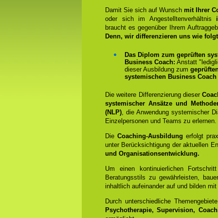
Damit Sie sich auf Wunsch
mit Ihrer 
oder sich im Angestelltenverhältnis
braucht es gegenüber Ihrem Auftragge
Denn, wir differenzieren uns wie folgt
Das Diplom zum geprüften sys
Business Coach:
Anstatt "ledigl
dieser Ausbildung zum
geprüfte
systemischen Business Coach 
Die weitere Differenzierung dieser
Coac
systemischer Ansätze und Methode
(NLP)
, die Anwendung systemischer Dia
Einzelpersonen und Teams zu erlernen.
Die
Coaching-Ausbildung
erfolgt pra
unter Berücksichtigung der aktuellen E
und Organisationsentwicklung.
Um einen kontinuierlichen Fortschrit
Beratungsstils zu gewährleisten, bauen
inhaltlich aufeinander auf und bilden 
Durch unterschiedliche Themengebiet
Psychotherapie, Supervision, Coach