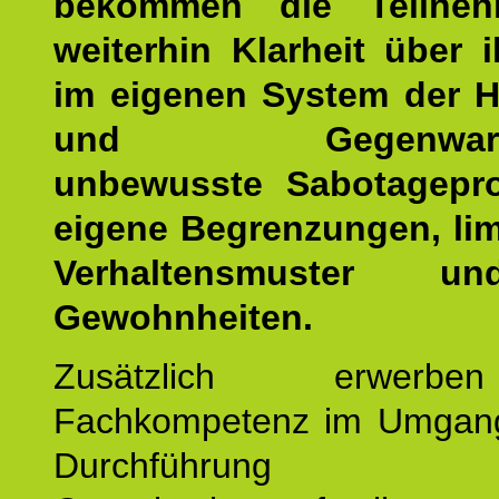
bekommen die Teilneh
weiterhin Klarheit über i
im eigenen System der H
und Gegenwartsfa
unbewusste Sabotagepr
eigene Begrenzungen, lim
Verhaltensmuster u
Gewohnheiten.
Zusätzlich erwerb
Fachkompetenz im Umgan
Durchführun