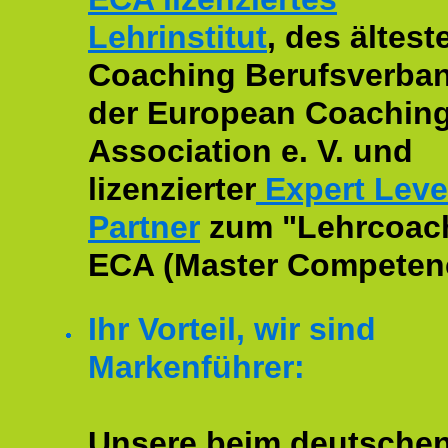
Lehrinstitut
, des ältest
Coaching Berufsverban
der European Coachin
Association e. V. und
lizenzierter
Expert Leve
Partner
zum "Lehrcoac
ECA (Master Competenc
Ihr Vorteil, wir sind
Markenführer:
Unsere beim deutsche